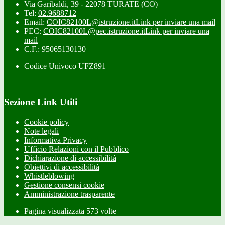
Via Garibaldi, 39 - 22078 TURATE (CO)
Tel:
02.9688712
Email:
COIC82100L@istruzione.it
Link per inviare una mail
PEC:
COIC82100L@pec.istruzione.it
Link per inviare una
mail
C.F.: 95065130130
Codice Univoco UFZ891
Sezione Link Utili
Cookie policy
Note legali
Informativa Privacy
Ufficio Relazioni con il Pubblico
Dichiarazione di accessibilità
Obiettivi di accessibilità
Whistleblowing
Gestione consensi cookie
Amministrazione trasparente
Pagina visualizzata
573
volte