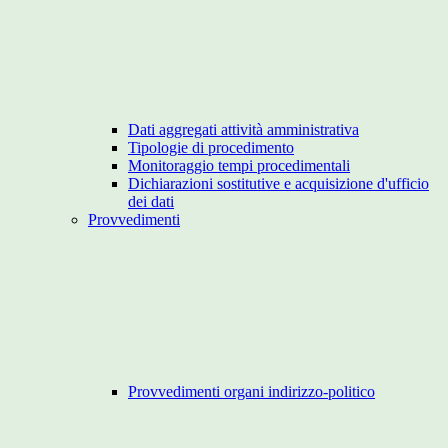
Dati aggregati attività amministrativa
Tipologie di procedimento
Monitoraggio tempi procedimentali
Dichiarazioni sostitutive e acquisizione d'ufficio
dei dati
Provvedimenti
Provvedimenti organi indirizzo-politico