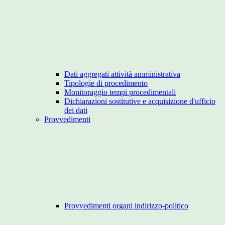
Dati aggregati attività amministrativa
Tipologie di procedimento
Monitoraggio tempi procedimentali
Dichiarazioni sostitutive e acquisizione d'ufficio
dei dati
Provvedimenti
Provvedimenti organi indirizzo-politico