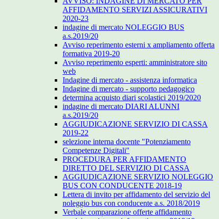
AVVISO: INDAGINE DI MERCATO PER
AFFIDAMENTO SERVIZI ASSICURATIVI
2020-23
indagine di mercato NOLEGGIO BUS
a.s.2019/20
Avviso reperimento esterni x ampliamento offerta
formativa 2019-20
Avviso reperimento esperti: amministratore sito
web
Indagine di mercato - assistenza informatica
Indagine di mercato - supporto pedagogico
determina acquisto diari scolastici 2019/2020
indagine di mercato DIARI ALUNNI
a.s.2019/20
AGGIUDICAZIONE SERVIZIO DI CASSA
2019-22
selezione interna docente "Potenziamento
Competenze Digitali"
PROCEDURA PER AFFIDAMENTO
DIRETTO DEL SERVIZIO DI CASSA
AGGIUDICAZIONE SERVIZIO NOLEGGIO
BUS CON CONDUCENTE 2018-19
Lettera di invito per affidamento del servizio del
noleggio bus con conducente a.s. 2018/2019
Verbale comparazione offerte affidamento