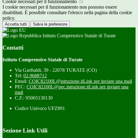
Cookie necessari per il funzionamento
I cookie necessari per il funzionamento non possono essere
disabilitati. È possibile consultare l'elenco nella pagina della cookie
policy.
Accetta tutti
Salva le preferenze
Istituto Comprensivo Statale di Turate
Contatti
Istituto Comprensivo Statale di Turate
Via Garibaldi, 39 - 22078 TURATE (CO)
Tel:
02.9688712
Email:
COIC82100L@istruzione.it
Link per inviare una mail
PEC:
COIC82100L@pec.istruzione.it
Link per inviare una
mail
C.F.: 95065130130
Codice Univoco UFZ891
Sezione Link Utili