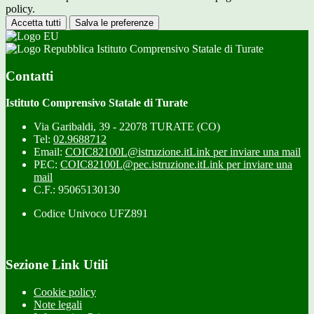
policy.
Accetta tutti
Salva le preferenze
Istituto Comprensivo Statale di Turate
Contatti
Istituto Comprensivo Statale di Turate
Via Garibaldi, 39 - 22078 TURATE (CO)
Tel:
02.9688712
Email:
COIC82100L@istruzione.it
Link per inviare una mail
PEC:
COIC82100L@pec.istruzione.it
Link per inviare una
mail
C.F.: 95065130130
Codice Univoco UFZ891
Sezione Link Utili
Cookie policy
Note legali