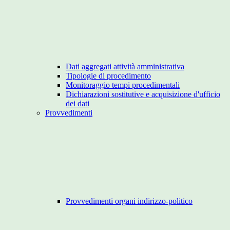
Dati aggregati attività amministrativa
Tipologie di procedimento
Monitoraggio tempi procedimentali
Dichiarazioni sostitutive e acquisizione d'ufficio
dei dati
Provvedimenti
Provvedimenti organi indirizzo-politico