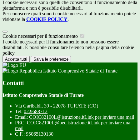
I cookie necessari sono quelli che consentono il funzionamento della
piattaforma e non è possibile disabilitarli.
Per conoscere quali sono i cookie necessari al funzionamento potete
visionare la
COOKIE POLICY
.
Cookie necessari per il funzionamento
I cookie necessari per il funzionamento non possono essere
disabilitati. È possibile consultare l'elenco nella pagina della cookie
policy.
Accetta tutti
Salva le preferenze
Istituto Comprensivo Statale di Turate
Contatti
Istituto Comprensivo Statale di Turate
Via Garibaldi, 39 - 22078 TURATE (CO)
Tel:
02.9688712
Email:
COIC82100L@istruzione.it
Link per inviare una mail
PEC:
COIC82100L@pec.istruzione.it
Link per inviare una
mail
C.F.: 95065130130