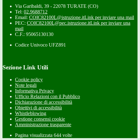
Via Garibaldi, 39 - 22078 TURATE (CO)
Tel:
02.9688712
Email:
COIC82100L@istruzione.it
Link per inviare una mail
PEC:
COIC82100L@pec.istruzione.it
Link per inviare una
mail
C.F.: 95065130130
Codice Univoco UFZ891
Sezione Link Utili
Cookie policy
Note legali
Informativa Privacy
Ufficio Relazioni con il Pubblico
Dichiarazione di accessibilità
Obiettivi di accessibilità
Whistleblowing
Gestione consensi cookie
Amministrazione trasparente
Pagina visualizzata
644
volte