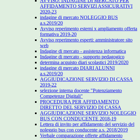
AVVISO: INDAGINE DI MERCATO PER
AFFIDAMENTO SERVIZI ASSICURATIVI
2020-23
indagine di mercato NOLEGGIO BUS
a.s.2019/20
Avviso reperimento esterni x ampliamento offerta
formativa 2019-20
Avviso reperimento esperti: amministratore sito
web
Indagine di mercato - assistenza informatica
Indagine di mercato - supporto pedagogico
determina acquisto diari scolastici 2019/2020
indagine di mercato DIARI ALUNNI
a.s.2019/20
AGGIUDICAZIONE SERVIZIO DI CASSA
2019-22
selezione interna docente "Potenziamento
Competenze Digitali"
PROCEDURA PER AFFIDAMENTO
DIRETTO DEL SERVIZIO DI CASSA
AGGIUDICAZIONE SERVIZIO NOLEGGIO
BUS CON CONDUCENTE 2018-19
Lettera di invito per affidamento del servizio del
noleggio bus con conducente a.s. 2018/2019
Verbale comparazione offerte affidamento