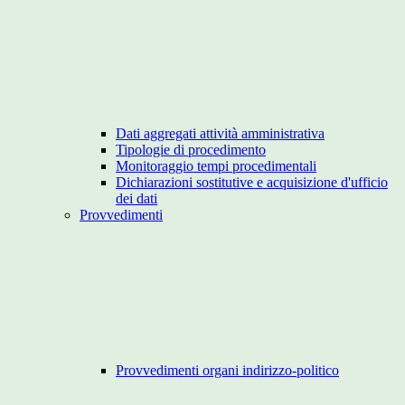
Dati aggregati attività amministrativa
Tipologie di procedimento
Monitoraggio tempi procedimentali
Dichiarazioni sostitutive e acquisizione d'ufficio
dei dati
Provvedimenti
Provvedimenti organi indirizzo-politico