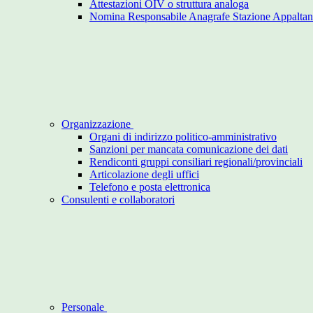
Attestazioni OIV o struttura analoga
Nomina Responsabile Anagrafe Stazione Appaltan
Organizzazione
Organi di indirizzo politico-amministrativo
Sanzioni per mancata comunicazione dei dati
Rendiconti gruppi consiliari regionali/provinciali
Articolazione degli uffici
Telefono e posta elettronica
Consulenti e collaboratori
Personale