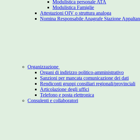
Modulistica personale ATA
Modulistica Famiglie
Attestazioni OIV o struttura analoga
Nomina Responsabile Anagrafe Stazione Appaltan
Organizzazione
Organi di indirizzo politico-amministrativo
Sanzioni per mancata comunicazione dei dati
Rendiconti gruppi consiliari regionali/provinciali
Articolazione degli uffici
Telefono e posta elettronica
Consulenti e collaboratori