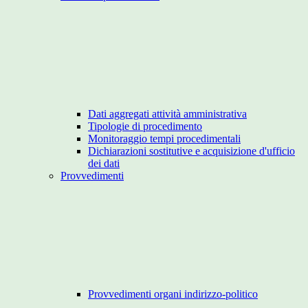
Dati aggregati attività amministrativa
Tipologie di procedimento
Monitoraggio tempi procedimentali
Dichiarazioni sostitutive e acquisizione d'ufficio
dei dati
Provvedimenti
Provvedimenti organi indirizzo-politico