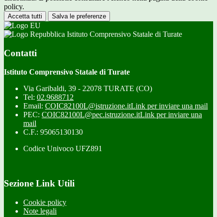
policy.
Accetta tutti
Salva le preferenze
Istituto Comprensivo Statale di Turate
Contatti
Istituto Comprensivo Statale di Turate
Via Garibaldi, 39 - 22078 TURATE (CO)
Tel:
02.9688712
Email:
COIC82100L@istruzione.it
Link per inviare una mail
PEC:
COIC82100L@pec.istruzione.it
Link per inviare una
mail
C.F.: 95065130130
Codice Univoco UFZ891
Sezione Link Utili
Cookie policy
Note legali