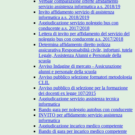
Verbale comparazione offerte affidamento
servizio assistenza informatica a.s. 2018/19
Invito affidamento servizio di assistenza
informatica a.s. 2018/2019
Aggiudicazione servizio noleggio bus con
conducente a.s. 2017/2018
Lettera di invito per affidamento del servizio del
noleggio bus con conducente a.s. 2017/2018
Determina affidamento diretto polizza
assicurativa Responsabilità civile, infortuni, tutela
Legale, Assistenza Alunni e Personale della
scuola
Avviso Indagine di mercato - Assicurazione
alunni e personale della scuola
Avviso pubblico selezione formatori metodologia
CLIL
Avviso pubblico di selezione per la formazione
dei docenti ex legge 107/2015
Aggiudicazione servizio assistenza tecnica
informatica
Bando gara per noleggio autobus con conducente
INVITO per affidamento servizio assistenza
informatica
Aggiudicazione incarico medico competente
Bando di gara per incarico medico competente