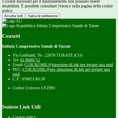
I cookie necessari per il funzionamento non possono essere
disabilitati. È possibile consultare l'elenco nella pagina della cookie
policy.
Accetta tutti
Salva le preferenze
Istituto Comprensivo Statale di Turate
Contatti
Istituto Comprensivo Statale di Turate
Via Garibaldi, 39 - 22078 TURATE (CO)
Tel:
02.9688712
Email:
COIC82100L@istruzione.it
Link per inviare una mail
PEC:
COIC82100L@pec.istruzione.it
Link per inviare una
mail
C.F.: 95065130130
Codice Univoco UFZ891
Sezione Link Utili
Cookie policy