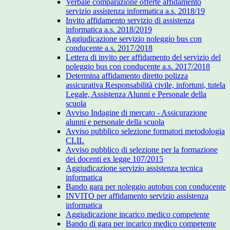
Verbale comparazione offerte affidamento
servizio assistenza informatica a.s. 2018/19
Invito affidamento servizio di assistenza
informatica a.s. 2018/2019
Aggiudicazione servizio noleggio bus con
conducente a.s. 2017/2018
Lettera di invito per affidamento del servizio del
noleggio bus con conducente a.s. 2017/2018
Determina affidamento diretto polizza
assicurativa Responsabilità civile, infortuni, tutela
Legale, Assistenza Alunni e Personale della
scuola
Avviso Indagine di mercato - Assicurazione
alunni e personale della scuola
Avviso pubblico selezione formatori metodologia
CLIL
Avviso pubblico di selezione per la formazione
dei docenti ex legge 107/2015
Aggiudicazione servizio assistenza tecnica
informatica
Bando gara per noleggio autobus con conducente
INVITO per affidamento servizio assistenza
informatica
Aggiudicazione incarico medico competente
Bando di gara per incarico medico competente