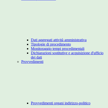
Dati aggregati attività amministrativa
Tipologie di procedimento
Monitoraggio tempi procedimentali
Dichiarazioni sostitutive e acquisizione d'ufficio
dei dati
Provvedimenti
Provvedimenti organi indirizzo-politico