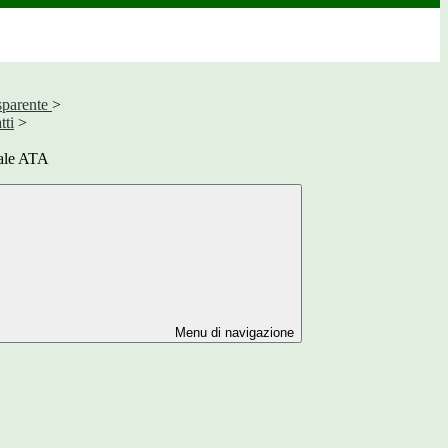
sparente
>
tti
>
nale ATA
Menu di navigazione