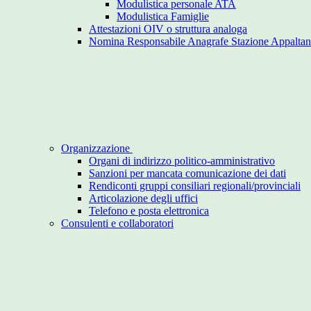
Modulistica personale ATA
Modulistica Famiglie
Attestazioni OIV o struttura analoga
Nomina Responsabile Anagrafe Stazione Appaltan
Organizzazione
Organi di indirizzo politico-amministrativo
Sanzioni per mancata comunicazione dei dati
Rendiconti gruppi consiliari regionali/provinciali
Articolazione degli uffici
Telefono e posta elettronica
Consulenti e collaboratori