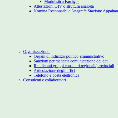
Modulistica Famiglie
Attestazioni OIV o struttura analoga
Nomina Responsabile Anagrafe Stazione Appaltan
Organizzazione
Organi di indirizzo politico-amministrativo
Sanzioni per mancata comunicazione dei dati
Rendiconti gruppi consiliari regionali/provinciali
Articolazione degli uffici
Telefono e posta elettronica
Consulenti e collaboratori