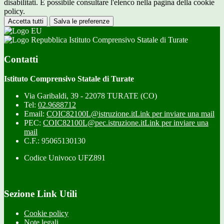
disabilitati. È possibile consultare l'elenco nella pagina della cookie
policy.
Accetta tutti
Salva le preferenze
Istituto Comprensivo Statale di Turate
Contatti
Istituto Comprensivo Statale di Turate
Via Garibaldi, 39 - 22078 TURATE (CO)
Tel:
02.9688712
Email:
COIC82100L@istruzione.it
Link per inviare una mail
PEC:
COIC82100L@pec.istruzione.it
Link per inviare una
mail
C.F.: 95065130130
Codice Univoco UFZ891
Sezione Link Utili
Cookie policy
Note legali