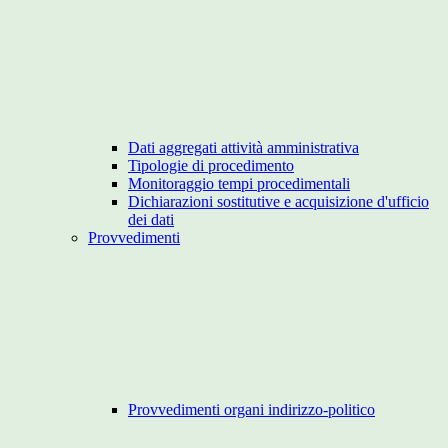
Dati aggregati attività amministrativa
Tipologie di procedimento
Monitoraggio tempi procedimentali
Dichiarazioni sostitutive e acquisizione d'ufficio
dei dati
Provvedimenti
Provvedimenti organi indirizzo-politico