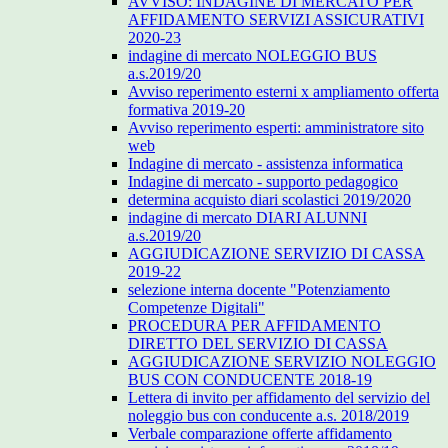
AVVISO: INDAGINE DI MERCATO PER
AFFIDAMENTO SERVIZI ASSICURATIVI
2020-23
indagine di mercato NOLEGGIO BUS
a.s.2019/20
Avviso reperimento esterni x ampliamento offerta
formativa 2019-20
Avviso reperimento esperti: amministratore sito
web
Indagine di mercato - assistenza informatica
Indagine di mercato - supporto pedagogico
determina acquisto diari scolastici 2019/2020
indagine di mercato DIARI ALUNNI
a.s.2019/20
AGGIUDICAZIONE SERVIZIO DI CASSA
2019-22
selezione interna docente "Potenziamento
Competenze Digitali"
PROCEDURA PER AFFIDAMENTO
DIRETTO DEL SERVIZIO DI CASSA
AGGIUDICAZIONE SERVIZIO NOLEGGIO
BUS CON CONDUCENTE 2018-19
Lettera di invito per affidamento del servizio del
noleggio bus con conducente a.s. 2018/2019
Verbale comparazione offerte affidamento