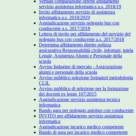
Verbale comparazione offerte affidamento
servizio assistenza informatica a.s. 2018/19
Invito affidamento servizio di assistenza
informatica a.s. 2018/2019
Aggiudicazione servizio noleggio bus con
conducente a.s. 2017/2018
Lettera di invito per affidamento del servizio del
noleggio bus con conducente a.s. 2017/2018
Determina affidamento diretto polizza
assicurativa Responsabilità civile, infortuni, tutela
Legale, Assistenza Alunni e Personale della
scuola
Avviso Indagine di mercato - Assicurazione
alunni e personale della scuola
Avviso pubblico selezione formatori metodologia
CLIL
Avviso pubblico di selezione per la formazione
dei docenti ex legge 107/2015
Aggiudicazione servizio assistenza tecnica
informatica
Bando gara per noleggio autobus con conducente
INVITO per affidamento servizio assistenza
informatica
Aggiudicazione incarico medico competente
Bando di gara per incarico medico competente