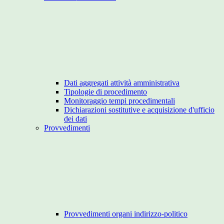
Dati aggregati attività amministrativa
Tipologie di procedimento
Monitoraggio tempi procedimentali
Dichiarazioni sostitutive e acquisizione d'ufficio
dei dati
Provvedimenti
Provvedimenti organi indirizzo-politico