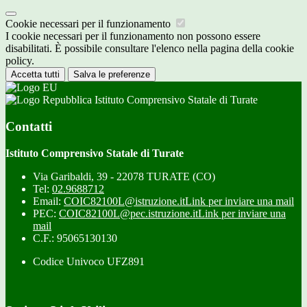
Cookie necessari per il funzionamento
I cookie necessari per il funzionamento non possono essere
disabilitati. È possibile consultare l'elenco nella pagina della cookie
policy.
Accetta tutti
Salva le preferenze
Istituto Comprensivo Statale di Turate
Contatti
Istituto Comprensivo Statale di Turate
Via Garibaldi, 39 - 22078 TURATE (CO)
Tel:
02.9688712
Email:
COIC82100L@istruzione.it
Link per inviare una mail
PEC:
COIC82100L@pec.istruzione.it
Link per inviare una
mail
C.F.: 95065130130
Codice Univoco UFZ891