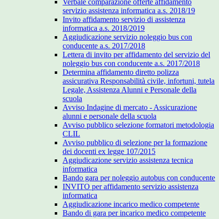
Verbale comparazione offerte affidamento
servizio assistenza informatica a.s. 2018/19
Invito affidamento servizio di assistenza
informatica a.s. 2018/2019
Aggiudicazione servizio noleggio bus con
conducente a.s. 2017/2018
Lettera di invito per affidamento del servizio del
noleggio bus con conducente a.s. 2017/2018
Determina affidamento diretto polizza
assicurativa Responsabilità civile, infortuni, tutela
Legale, Assistenza Alunni e Personale della
scuola
Avviso Indagine di mercato - Assicurazione
alunni e personale della scuola
Avviso pubblico selezione formatori metodologia
CLIL
Avviso pubblico di selezione per la formazione
dei docenti ex legge 107/2015
Aggiudicazione servizio assistenza tecnica
informatica
Bando gara per noleggio autobus con conducente
INVITO per affidamento servizio assistenza
informatica
Aggiudicazione incarico medico competente
Bando di gara per incarico medico competente