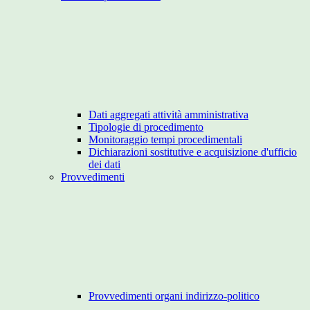
Dati aggregati attività amministrativa
Tipologie di procedimento
Monitoraggio tempi procedimentali
Dichiarazioni sostitutive e acquisizione d'ufficio
dei dati
Provvedimenti
Provvedimenti organi indirizzo-politico