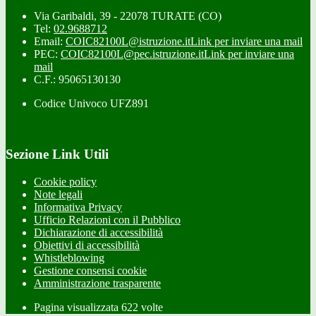
Via Garibaldi, 39 - 22078 TURATE (CO)
Tel:
02.9688712
Email:
COIC82100L@istruzione.it
Link per inviare una mail
PEC:
COIC82100L@pec.istruzione.it
Link per inviare una
mail
C.F.: 95065130130
Codice Univoco UFZ891
Sezione Link Utili
Cookie policy
Note legali
Informativa Privacy
Ufficio Relazioni con il Pubblico
Dichiarazione di accessibilità
Obiettivi di accessibilità
Whistleblowing
Gestione consensi cookie
Amministrazione trasparente
Pagina visualizzata
622
volte