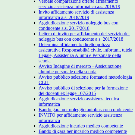
Verbale comparazione offerte affidamento
servizio assistenza informatica a.s. 2018/19
Invito affidamento servizio di assistenza
informatica a.s. 2018/2019
Aggiudicazione servizio noleggio bus con
conducente a.s. 2017/2018
Lettera di invito per affidamento del servizio del
noleggio bus con conducente a.s. 2017/2018
Determina affidamento diretto polizza
assicurativa Responsabilità civile, infortuni, tutela
Legale, Assistenza Alunni e Personale della
scuola
Avviso Indagine di mercato - Assicurazione
alunni e personale della scuola
Avviso pubblico selezione formatori metodologia
CLIL
Avviso pubblico di selezione per la formazione
dei docenti ex legge 107/2015
Aggiudicazione servizio assistenza tecnica
informatica
Bando gara per noleggio autobus con conducente
INVITO per affidamento servizio assistenza
informatica
Aggiudicazione incarico medico competente
Bando di gara per incarico medico competente