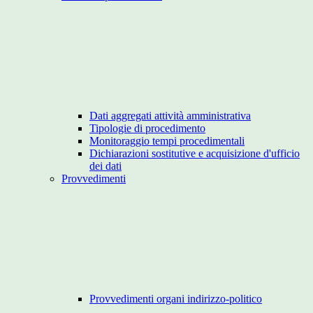
Dati aggregati attività amministrativa
Tipologie di procedimento
Monitoraggio tempi procedimentali
Dichiarazioni sostitutive e acquisizione d'ufficio
dei dati
Provvedimenti
Provvedimenti organi indirizzo-politico