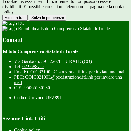
I cookie necessari per il funzionamento non possono essere
disabilitati. È possibile consultare l'elenco nella pagina della cookie
policy.
Accetta tutti
Salva le preferenze
Istituto Comprensivo Statale di Turate
Contatti
Istituto Comprensivo Statale di Turate
Via Garibaldi, 39 - 22078 TURATE (CO)
Tel:
02.9688712
Email:
COIC82100L@istruzione.it
Link per inviare una mail
PEC:
COIC82100L@pec.istruzione.it
Link per inviare una
mail
C.F.: 95065130130
Codice Univoco UFZ891
Sezione Link Utili
Cookie policy