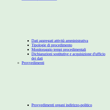
Dati aggregati attività amministrativa
Tipologie di procedimento
Monitoraggio tempi procedimentali
Dichiarazioni sostitutive e acquisizione d'ufficio
dei dati
Provvedimenti
Provvedimenti organi indirizzo-politico