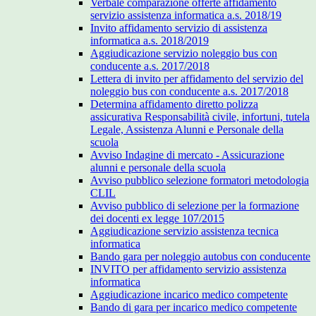
Verbale comparazione offerte affidamento
servizio assistenza informatica a.s. 2018/19
Invito affidamento servizio di assistenza
informatica a.s. 2018/2019
Aggiudicazione servizio noleggio bus con
conducente a.s. 2017/2018
Lettera di invito per affidamento del servizio del
noleggio bus con conducente a.s. 2017/2018
Determina affidamento diretto polizza
assicurativa Responsabilità civile, infortuni, tutela
Legale, Assistenza Alunni e Personale della
scuola
Avviso Indagine di mercato - Assicurazione
alunni e personale della scuola
Avviso pubblico selezione formatori metodologia
CLIL
Avviso pubblico di selezione per la formazione
dei docenti ex legge 107/2015
Aggiudicazione servizio assistenza tecnica
informatica
Bando gara per noleggio autobus con conducente
INVITO per affidamento servizio assistenza
informatica
Aggiudicazione incarico medico competente
Bando di gara per incarico medico competente