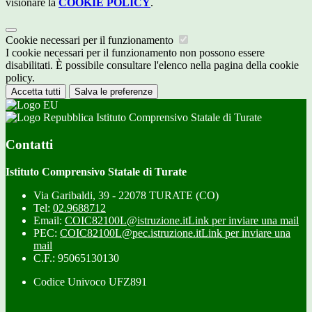
visionare la
COOKIE POLICY
.
Cookie necessari per il funzionamento
I cookie necessari per il funzionamento non possono essere
disabilitati. È possibile consultare l'elenco nella pagina della cookie
policy.
Accetta tutti
Salva le preferenze
Istituto Comprensivo Statale di Turate
Contatti
Istituto Comprensivo Statale di Turate
Via Garibaldi, 39 - 22078 TURATE (CO)
Tel:
02.9688712
Email:
COIC82100L@istruzione.it
Link per inviare una mail
PEC:
COIC82100L@pec.istruzione.it
Link per inviare una
mail
C.F.: 95065130130
Codice Univoco UFZ891