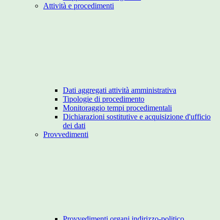
Attività e procedimenti
Dati aggregati attività amministrativa
Tipologie di procedimento
Monitoraggio tempi procedimentali
Dichiarazioni sostitutive e acquisizione d'ufficio
dei dati
Provvedimenti
Provvedimenti organi indirizzo-politico