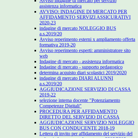
Avviso indagine di mercato per servizio
assistenza informatica
AVVISO: INDAGINE DI MERCATO PER
AFFIDAMENTO SERVIZI ASSICURATIVI
2020-23
indagine di mercato NOLEGGIO BUS
a.s.2019/20
Avviso reperimento esterni x ampliamento offerta
formativa 2019-20
Avviso reperimento esperti: amministratore sito
web
Indagine di mercato - assistenza informatica
Indagine di mercato - supporto pedagogico
determina acquisto diari scolastici 2019/2020
indagine di mercato DIARI ALUNNI
a.s.2019/20
AGGIUDICAZIONE SERVIZIO DI CASSA
2019-22
selezione interna docente "Potenziamento
Competenze Digitali"
PROCEDURA PER AFFIDAMENTO
DIRETTO DEL SERVIZIO DI CASSA
AGGIUDICAZIONE SERVIZIO NOLEGGIO
BUS CON CONDUCENTE 2018-19
Lettera di invito per affidamento del servizio del