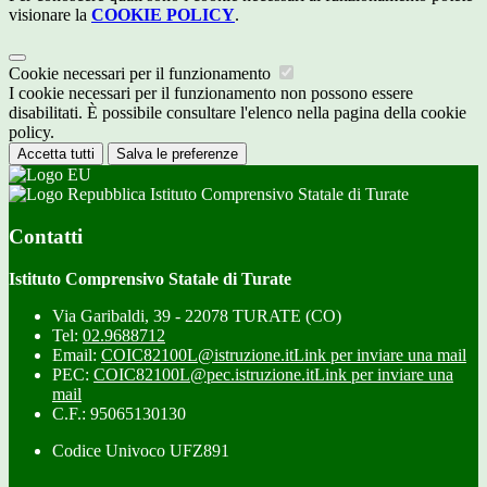
visionare la
COOKIE POLICY
.
Cookie necessari per il funzionamento
I cookie necessari per il funzionamento non possono essere
disabilitati. È possibile consultare l'elenco nella pagina della cookie
policy.
Accetta tutti
Salva le preferenze
Istituto Comprensivo Statale di Turate
Contatti
Istituto Comprensivo Statale di Turate
Via Garibaldi, 39 - 22078 TURATE (CO)
Tel:
02.9688712
Email:
COIC82100L@istruzione.it
Link per inviare una mail
PEC:
COIC82100L@pec.istruzione.it
Link per inviare una
mail
C.F.: 95065130130
Codice Univoco UFZ891