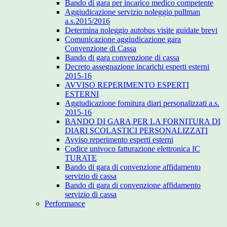
Bando di gara per incarico medico competente
Aggiudicazione servizio noleggio pullman
a.s.2015/2016
Determina noleggio autobus visite guidate brevi
Comunicazione aggiudicazione gara
Convenzione di Cassa
Bando di gara convenzione di cassa
Decreto assegnazione incarichi esperti esterni
2015-16
AVVISO REPERIMENTO ESPERTI
ESTERNI
Aggiudicazione fornitura diari personalizzati a.s.
2015-16
BANDO DI GARA PER LA FORNITURA DI
DIARI SCOLASTICI PERSONALIZZATI
Avviso reperimento esperti esterni
Codice univoco fatturazione elettronica IC
TURATE
Bando di gara di convenzione affidamento
servizio di cassa
Bando di gara di convenzione affidamento
servizio di cassa
Performance