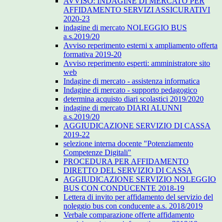
AVVISO: INDAGINE DI MERCATO PER
AFFIDAMENTO SERVIZI ASSICURATIVI
2020-23
indagine di mercato NOLEGGIO BUS
a.s.2019/20
Avviso reperimento esterni x ampliamento offerta
formativa 2019-20
Avviso reperimento esperti: amministratore sito
web
Indagine di mercato - assistenza informatica
Indagine di mercato - supporto pedagogico
determina acquisto diari scolastici 2019/2020
indagine di mercato DIARI ALUNNI
a.s.2019/20
AGGIUDICAZIONE SERVIZIO DI CASSA
2019-22
selezione interna docente "Potenziamento
Competenze Digitali"
PROCEDURA PER AFFIDAMENTO
DIRETTO DEL SERVIZIO DI CASSA
AGGIUDICAZIONE SERVIZIO NOLEGGIO
BUS CON CONDUCENTE 2018-19
Lettera di invito per affidamento del servizio del
noleggio bus con conducente a.s. 2018/2019
Verbale comparazione offerte affidamento