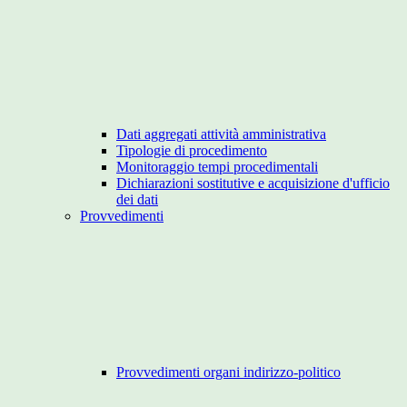
Dati aggregati attività amministrativa
Tipologie di procedimento
Monitoraggio tempi procedimentali
Dichiarazioni sostitutive e acquisizione d'ufficio
dei dati
Provvedimenti
Provvedimenti organi indirizzo-politico