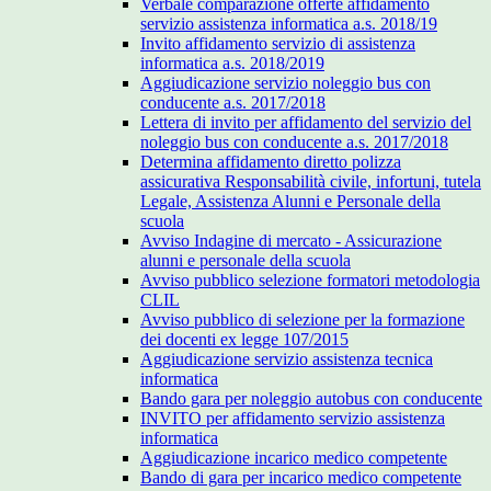
Verbale comparazione offerte affidamento
servizio assistenza informatica a.s. 2018/19
Invito affidamento servizio di assistenza
informatica a.s. 2018/2019
Aggiudicazione servizio noleggio bus con
conducente a.s. 2017/2018
Lettera di invito per affidamento del servizio del
noleggio bus con conducente a.s. 2017/2018
Determina affidamento diretto polizza
assicurativa Responsabilità civile, infortuni, tutela
Legale, Assistenza Alunni e Personale della
scuola
Avviso Indagine di mercato - Assicurazione
alunni e personale della scuola
Avviso pubblico selezione formatori metodologia
CLIL
Avviso pubblico di selezione per la formazione
dei docenti ex legge 107/2015
Aggiudicazione servizio assistenza tecnica
informatica
Bando gara per noleggio autobus con conducente
INVITO per affidamento servizio assistenza
informatica
Aggiudicazione incarico medico competente
Bando di gara per incarico medico competente