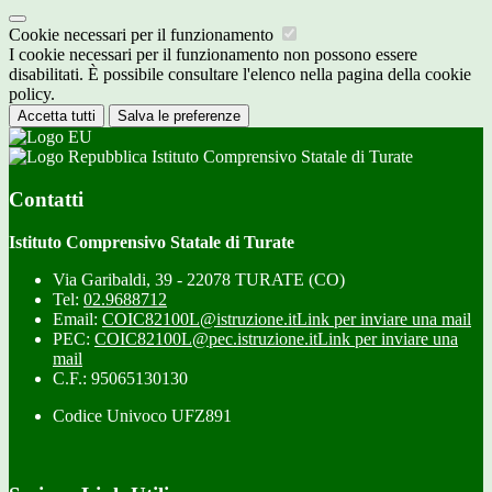
Cookie necessari per il funzionamento
I cookie necessari per il funzionamento non possono essere
disabilitati. È possibile consultare l'elenco nella pagina della cookie
policy.
Accetta tutti
Salva le preferenze
Istituto Comprensivo Statale di Turate
Contatti
Istituto Comprensivo Statale di Turate
Via Garibaldi, 39 - 22078 TURATE (CO)
Tel:
02.9688712
Email:
COIC82100L@istruzione.it
Link per inviare una mail
PEC:
COIC82100L@pec.istruzione.it
Link per inviare una
mail
C.F.: 95065130130
Codice Univoco UFZ891