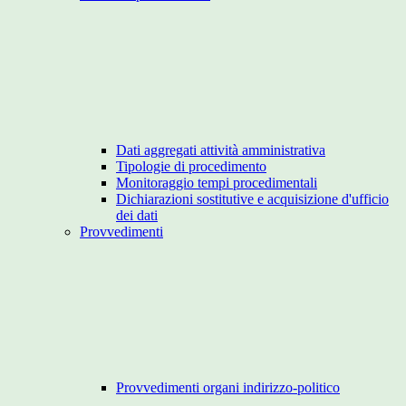
Dati aggregati attività amministrativa
Tipologie di procedimento
Monitoraggio tempi procedimentali
Dichiarazioni sostitutive e acquisizione d'ufficio
dei dati
Provvedimenti
Provvedimenti organi indirizzo-politico