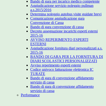
Bando di gara per incarico medico competente
Aggiudicazione servizio noleggio pullman
a.s.2015/2016
Determina noleggio autobus visite guidate brevi
Comunicazione aggiudicazione gara
Convenzione di Cassa
Bando di gara convenzione di cassa
Decreto assegnazione incarichi esperti esterni
2015-16
AVVISO REPERIMENTO ESPERTI
ESTERNI
Aggiudicazione fornitura diari personalizzati a.s.
2015-16
BANDO DI GARA PER LA FORNITURA DI
DIARI SCOLASTICI PERSONALIZZATI
Avviso reperimento esperti esterni
Codice univoco fatturazione elettronica IC
TURATE
Bando di gara di convenzione affidamento
servizio di cassa
Bando di gara di convenzione affidamento
servizio di cassa
Performance