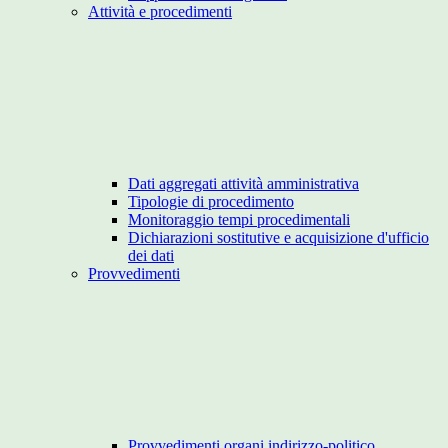
Attività e procedimenti
Dati aggregati attività amministrativa
Tipologie di procedimento
Monitoraggio tempi procedimentali
Dichiarazioni sostitutive e acquisizione d'ufficio
dei dati
Provvedimenti
Provvedimenti organi indirizzo-politico