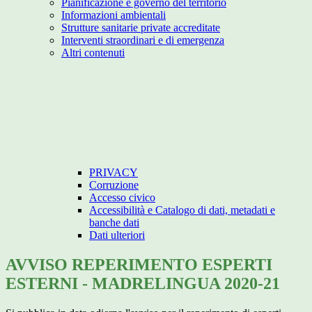
Pianificazione e governo del territorio
Informazioni ambientali
Strutture sanitarie private accreditate
Interventi straordinari e di emergenza
Altri contenuti
PRIVACY
Corruzione
Accesso civico
Accessibilità e Catalogo di dati, metadati e
banche dati
Dati ulteriori
AVVISO REPERIMENTO ESPERTI
ESTERNI - MADRELINGUA 2020-21