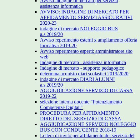
Avviso indagine di mercato per servizio
assistenza informatica
AVVISO: INDAGINE DI MERCATO PER
AFFIDAMENTO SERVIZI ASSICURATIVI
2020-23
indagine di mercato NOLEGGIO BUS
a.s.2019/20
Avviso reperimento esterni x ampliamento offerta
formativa 2019-20
Avviso reperimento esperti: amministratore sito
web
Indagine di mercato - assistenza informatica
Indagine di mercato - supporto pedagogico
determina acquisto diari scolastici 2019/2020
indagine di mercato DIARI ALUNNI
a.s.2019/20
AGGIUDICAZIONE SERVIZIO DI CASSA
2019-22
selezione interna docente "Potenziamento
Competenze Digitali"
PROCEDURA PER AFFIDAMENTO
DIRETTO DEL SERVIZIO DI CASSA
AGGIUDICAZIONE SERVIZIO NOLEGGIO
BUS CON CONDUCENTE 2018-19
Lettera di invito per affidamento del servizio del