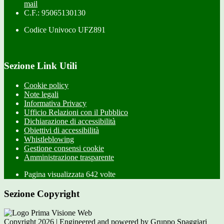
mail
C.F.: 95065130130
Codice Univoco UFZ891
Sezione Link Utili
Cookie policy
Note legali
Informativa Privacy
Ufficio Relazioni con il Pubblico
Dichiarazione di accessibilità
Obiettivi di accessibilità
Whistleblowing
Gestione consensi cookie
Amministrazione trasparente
Pagina visualizzata
642
volte
Sezione Copyright
Copyright 2026 | Engineered and powered by Gruppo Spaggiari