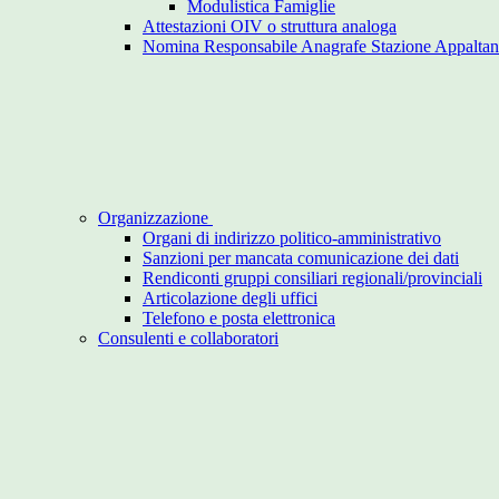
Modulistica Famiglie
Attestazioni OIV o struttura analoga
Nomina Responsabile Anagrafe Stazione Appaltan
Organizzazione
Organi di indirizzo politico-amministrativo
Sanzioni per mancata comunicazione dei dati
Rendiconti gruppi consiliari regionali/provinciali
Articolazione degli uffici
Telefono e posta elettronica
Consulenti e collaboratori