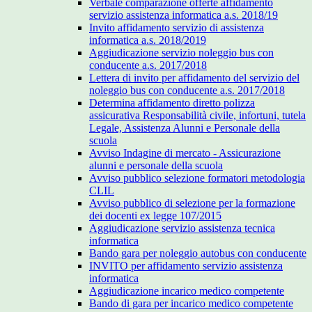
Verbale comparazione offerte affidamento
servizio assistenza informatica a.s. 2018/19
Invito affidamento servizio di assistenza
informatica a.s. 2018/2019
Aggiudicazione servizio noleggio bus con
conducente a.s. 2017/2018
Lettera di invito per affidamento del servizio del
noleggio bus con conducente a.s. 2017/2018
Determina affidamento diretto polizza
assicurativa Responsabilità civile, infortuni, tutela
Legale, Assistenza Alunni e Personale della
scuola
Avviso Indagine di mercato - Assicurazione
alunni e personale della scuola
Avviso pubblico selezione formatori metodologia
CLIL
Avviso pubblico di selezione per la formazione
dei docenti ex legge 107/2015
Aggiudicazione servizio assistenza tecnica
informatica
Bando gara per noleggio autobus con conducente
INVITO per affidamento servizio assistenza
informatica
Aggiudicazione incarico medico competente
Bando di gara per incarico medico competente