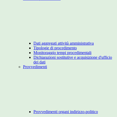
Dati aggregati attività amministrativa
Tipologie di procedimento
Monitoraggio tempi procedimentali
Dichiarazioni sostitutive e acquisizione d'ufficio
dei dati
Provvedimenti
Provvedimenti organi indirizzo-politico