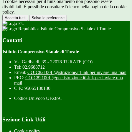
I cookie necessari per il funzionamento non possono essere
disabilitati. È possibile consultare l'elenco nella pagina della cookie
policy.
Accetta tutti
Salva le preferenze
Istituto Comprensivo Statale di Turate
Contatti
Istituto Comprensivo Statale di Turate
Via Garibaldi, 39 - 22078 TURATE (CO)
Tel:
02.9688712
Email:
COIC82100L@istruzione.it
Link per inviare una mail
PEC:
COIC82100L@pec.istruzione.it
Link per inviare una
mail
C.F.: 95065130130
Codice Univoco UFZ891
Sezione Link Utili
Cookie policy