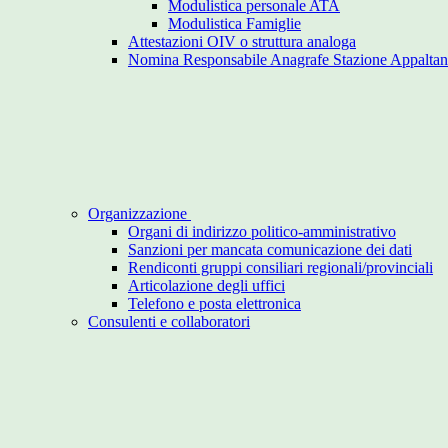
Modulistica personale ATA
Modulistica Famiglie
Attestazioni OIV o struttura analoga
Nomina Responsabile Anagrafe Stazione Appaltan
Organizzazione
Organi di indirizzo politico-amministrativo
Sanzioni per mancata comunicazione dei dati
Rendiconti gruppi consiliari regionali/provinciali
Articolazione degli uffici
Telefono e posta elettronica
Consulenti e collaboratori