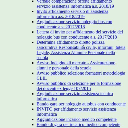
Verbale comparazione offerte affidamento
servizio assistenza informatica a.s. 2018/19
Invito affidamento servizio di assistenza
informatica a.s. 2018/2019
Aggiudicazione servizio noleggio bus con
conducente a.s. 2017/2018
Lettera di invito per affidamento del servizio del
noleggio bus con conducente a.s. 2017/2018
Determina affidamento diretto polizza
assicurativa Responsabilità civile, infortuni, tutela
Legale, Assistenza Alunni e Personale della
scuola
Avviso Indagine di mercato - Assicurazione
alunni e personale della scuola
Avviso pubblico selezione formatori metodologia
CLIL
Avviso pubblico di selezione per la formazione
dei docenti ex legge 107/2015
Aggiudicazione servizio assistenza tecnica
informatica
Bando gara per noleggio autobus con conducente
INVITO per affidamento servizio assistenza
informatica
Aggiudicazione incarico medico competente
Bando di gara per incarico medico competente