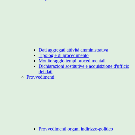
Dati aggregati attività amministrativa
Tipologie di procedimento
Monitoraggio tempi procedimentali
Dichiarazioni sostitutive e acquisizione d'ufficio
dei dati
Provvedimenti
Provvedimenti organi indirizzo-politico