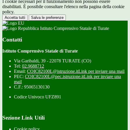
I cookie necessari per il funzionamento non possono essere
disabilitati. È possibile consultare l'elenco nella pagina della cookie
policy.
Accetta tutti
Salva le preferenze
Istituto Comprensivo Statale di Turate
Contatti
Istituto Comprensivo Statale di Turate
Via Garibaldi, 39 - 22078 TURATE (CO)
Tel:
02.9688712
Email:
COIC82100L@istruzione.it
Link per inviare una mail
PEC:
COIC82100L@pec.istruzione.it
Link per inviare una
mail
C.F.: 95065130130
Codice Univoco UFZ891
Sezione Link Utili
Cookie policy