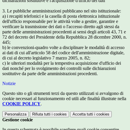
dichiarazioni sostitutive e l'acquisizione d'ufficio dei dati
3. Le pubbliche amministrazioni pubblicano nel sito istituzionale:
a) i recapiti telefonici e la casella di posta elettronica istituzionale
dell'ufficio responsabile per le attività volte a gestire, garantire e
verificare la trasmissione dei dati o l'accesso diretto agli stessi da
parte delle amministrazioni procedenti ai sensi degli articoli 43, 71 e
72 del decreto del Presidente della Repubblica 28 dicembre 2000, n.
445;
b) le convenzioni-quadro volte a disciplinare le modalità di accesso
ai dati di cui all'articolo 58 del codice dell'amministrazione digitale,
di cui al decreto legislativo 7 marzo 2005, n. 82;
c) le ulteriori modalità per la tempestiva acquisizione d'ufficio dei
dati nonché per lo svolgimento dei controlli sulle dichiarazioni
sostitutive da parte delle amministrazioni procedenti.
Notizie
Questo sito o gli strumenti terzi da questo utilizzati si avvalgono di
cookie necessari al funzionamento ed utili alle finalità illustrate nella
COOKIE POLICY
.
Personalizza
Rifiuta tutti
i cookies
Accetta tutti
i cookies
Gestione cookie
In questa schermata è possibile scegliere quali cookie consentire.