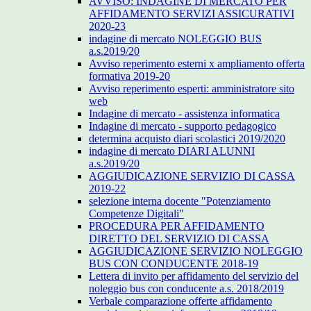
AVVISO: INDAGINE DI MERCATO PER
AFFIDAMENTO SERVIZI ASSICURATIVI
2020-23
indagine di mercato NOLEGGIO BUS
a.s.2019/20
Avviso reperimento esterni x ampliamento offerta
formativa 2019-20
Avviso reperimento esperti: amministratore sito
web
Indagine di mercato - assistenza informatica
Indagine di mercato - supporto pedagogico
determina acquisto diari scolastici 2019/2020
indagine di mercato DIARI ALUNNI
a.s.2019/20
AGGIUDICAZIONE SERVIZIO DI CASSA
2019-22
selezione interna docente "Potenziamento
Competenze Digitali"
PROCEDURA PER AFFIDAMENTO
DIRETTO DEL SERVIZIO DI CASSA
AGGIUDICAZIONE SERVIZIO NOLEGGIO
BUS CON CONDUCENTE 2018-19
Lettera di invito per affidamento del servizio del
noleggio bus con conducente a.s. 2018/2019
Verbale comparazione offerte affidamento