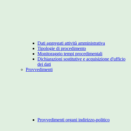
Dati aggregati attività amministrativa
Tipologie di procedimento
Monitoraggio tempi procedimentali
Dichiarazioni sostitutive e acquisizione d'ufficio
dei dati
Provvedimenti
Provvedimenti organi indirizzo-politico