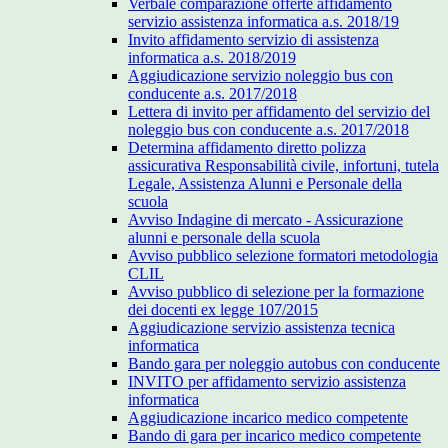
Verbale comparazione offerte affidamento
servizio assistenza informatica a.s. 2018/19
Invito affidamento servizio di assistenza
informatica a.s. 2018/2019
Aggiudicazione servizio noleggio bus con
conducente a.s. 2017/2018
Lettera di invito per affidamento del servizio del
noleggio bus con conducente a.s. 2017/2018
Determina affidamento diretto polizza
assicurativa Responsabilità civile, infortuni, tutela
Legale, Assistenza Alunni e Personale della
scuola
Avviso Indagine di mercato - Assicurazione
alunni e personale della scuola
Avviso pubblico selezione formatori metodologia
CLIL
Avviso pubblico di selezione per la formazione
dei docenti ex legge 107/2015
Aggiudicazione servizio assistenza tecnica
informatica
Bando gara per noleggio autobus con conducente
INVITO per affidamento servizio assistenza
informatica
Aggiudicazione incarico medico competente
Bando di gara per incarico medico competente