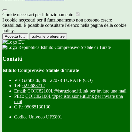
Cookie necessari per il funzionamento
I cookie necessari per il funzionamento non possono essere
disabilitati. È possibile consultare l'elenco nella pagina della cookie
policy.
Accetta tutti
Salva le preferenze
Istituto Comprensivo Statale di Turate
Contatti
Istituto Comprensivo Statale di Turate
Via Garibaldi, 39 - 22078 TURATE (CO)
Tel:
02.9688712
Email:
COIC82100L@istruzione.it
Link per inviare una mail
PEC:
COIC82100L@pec.istruzione.it
Link per inviare una
mail
C.F.: 95065130130
Codice Univoco UFZ891