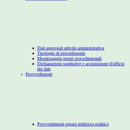
Dati aggregati attività amministrativa
Tipologie di procedimento
Monitoraggio tempi procedimentali
Dichiarazioni sostitutive e acquisizione d'ufficio
dei dati
Provvedimenti
Provvedimenti organi indirizzo-politico