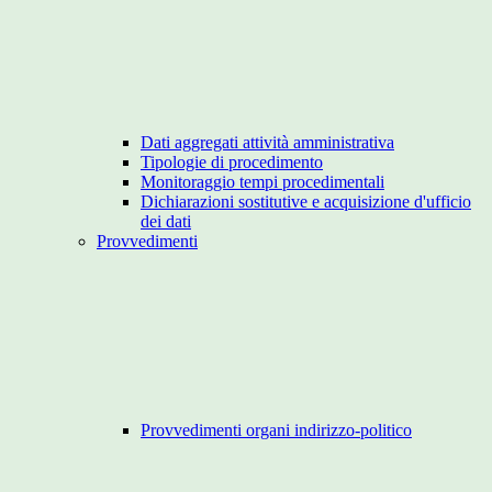
Dati aggregati attività amministrativa
Tipologie di procedimento
Monitoraggio tempi procedimentali
Dichiarazioni sostitutive e acquisizione d'ufficio
dei dati
Provvedimenti
Provvedimenti organi indirizzo-politico