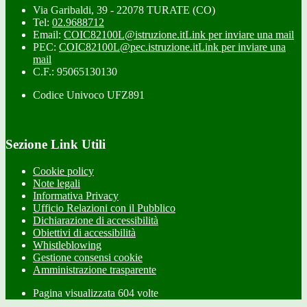
Via Garibaldi, 39 - 22078 TURATE (CO)
Tel:
02.9688712
Email:
COIC82100L@istruzione.it
Link per inviare una mail
PEC:
COIC82100L@pec.istruzione.it
Link per inviare una
mail
C.F.: 95065130130
Codice Univoco UFZ891
Sezione Link Utili
Cookie policy
Note legali
Informativa Privacy
Ufficio Relazioni con il Pubblico
Dichiarazione di accessibilità
Obiettivi di accessibilità
Whistleblowing
Gestione consensi cookie
Amministrazione trasparente
Pagina visualizzata
604
volte