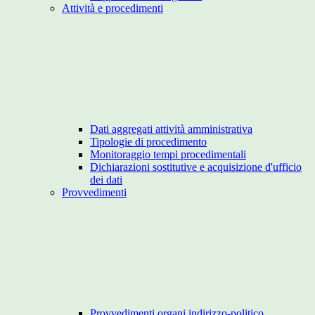
Attività e procedimenti
Dati aggregati attività amministrativa
Tipologie di procedimento
Monitoraggio tempi procedimentali
Dichiarazioni sostitutive e acquisizione d'ufficio
dei dati
Provvedimenti
Provvedimenti organi indirizzo-politico