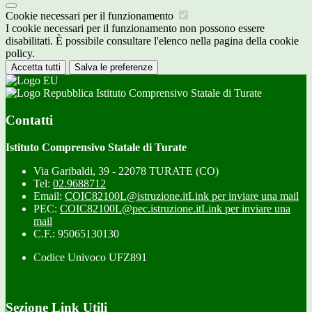
Cookie necessari per il funzionamento
I cookie necessari per il funzionamento non possono essere
disabilitati. È possibile consultare l'elenco nella pagina della cookie
policy.
Accetta tutti
Salva le preferenze
Istituto Comprensivo Statale di Turate
Contatti
Istituto Comprensivo Statale di Turate
Via Garibaldi, 39 - 22078 TURATE (CO)
Tel:
02.9688712
Email:
COIC82100L@istruzione.it
Link per inviare una mail
PEC:
COIC82100L@pec.istruzione.it
Link per inviare una
mail
C.F.: 95065130130
Codice Univoco UFZ891
Sezione Link Utili