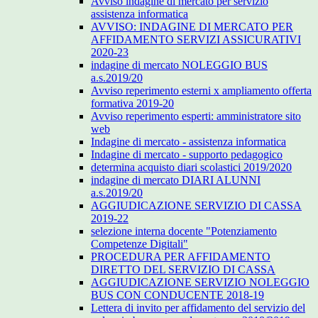
Avviso indagine di mercato per servizio
assistenza informatica
AVVISO: INDAGINE DI MERCATO PER
AFFIDAMENTO SERVIZI ASSICURATIVI
2020-23
indagine di mercato NOLEGGIO BUS
a.s.2019/20
Avviso reperimento esterni x ampliamento offerta
formativa 2019-20
Avviso reperimento esperti: amministratore sito
web
Indagine di mercato - assistenza informatica
Indagine di mercato - supporto pedagogico
determina acquisto diari scolastici 2019/2020
indagine di mercato DIARI ALUNNI
a.s.2019/20
AGGIUDICAZIONE SERVIZIO DI CASSA
2019-22
selezione interna docente "Potenziamento
Competenze Digitali"
PROCEDURA PER AFFIDAMENTO
DIRETTO DEL SERVIZIO DI CASSA
AGGIUDICAZIONE SERVIZIO NOLEGGIO
BUS CON CONDUCENTE 2018-19
Lettera di invito per affidamento del servizio del