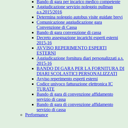
Bando di gara per incarico medico competente
Aggiudicazione servizio noleggio pullman
a.s.2015/2016
Determina noleggio autobus visite guidate brevi
Comunicazione aggiudicazione gara
Convenzione di Cassa
Bando di gara convenzione di cassa
Decreto assegnazione incarichi esperti esterni
2015-16
AVVISO REPERIMENTO ESPERTI
ESTERNI
Aggiudicazione fornitura diari personalizzati a.s.
2015-16
BANDO DI GARA PER LA FORNITURA DI
DIARI SCOLASTICI PERSONALIZZATI
Avviso reperimento esperti esterni
Codice univoco fatturazione elettronica IC
TURATE
Bando di gara di convenzione affidamento
servizio di cassa
Bando di gara di convenzione affidamento
servizio di cassa
Performance