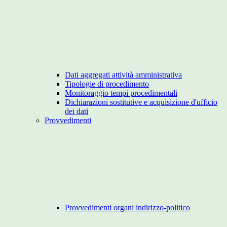
Dati aggregati attività amministrativa
Tipologie di procedimento
Monitoraggio tempi procedimentali
Dichiarazioni sostitutive e acquisizione d'ufficio
dei dati
Provvedimenti
Provvedimenti organi indirizzo-politico