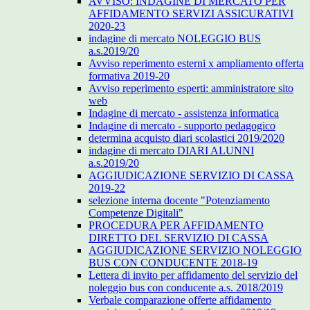
AVVISO: INDAGINE DI MERCATO PER
AFFIDAMENTO SERVIZI ASSICURATIVI
2020-23
indagine di mercato NOLEGGIO BUS
a.s.2019/20
Avviso reperimento esterni x ampliamento offerta
formativa 2019-20
Avviso reperimento esperti: amministratore sito
web
Indagine di mercato - assistenza informatica
Indagine di mercato - supporto pedagogico
determina acquisto diari scolastici 2019/2020
indagine di mercato DIARI ALUNNI
a.s.2019/20
AGGIUDICAZIONE SERVIZIO DI CASSA
2019-22
selezione interna docente "Potenziamento
Competenze Digitali"
PROCEDURA PER AFFIDAMENTO
DIRETTO DEL SERVIZIO DI CASSA
AGGIUDICAZIONE SERVIZIO NOLEGGIO
BUS CON CONDUCENTE 2018-19
Lettera di invito per affidamento del servizio del
noleggio bus con conducente a.s. 2018/2019
Verbale comparazione offerte affidamento