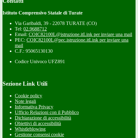
Contatti
Istituto Comprensivo Statale di Turate
Via Garibaldi, 39 - 22078 TURATE (CO)
Tel:
02.9688712
Email:
COIC82100L@istruzione.it
Link per inviare una mail
PEC:
COIC82100L@pec.istruzione.it
Link per inviare una
mail
C.F.: 95065130130
Codice Univoco UFZ891
Sezione Link Utili
Cookie policy
Note legali
Informativa Privacy
Ufficio Relazioni con il Pubblico
Dichiarazione di accessibilità
Obiettivi di accessibilità
Whistleblowing
Gestione consensi cookie