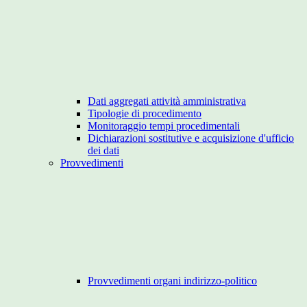
Dati aggregati attività amministrativa
Tipologie di procedimento
Monitoraggio tempi procedimentali
Dichiarazioni sostitutive e acquisizione d'ufficio
dei dati
Provvedimenti
Provvedimenti organi indirizzo-politico