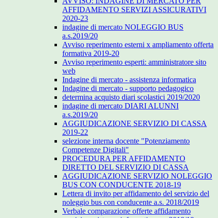
AVVISO: INDAGINE DI MERCATO PER
AFFIDAMENTO SERVIZI ASSICURATIVI
2020-23
indagine di mercato NOLEGGIO BUS
a.s.2019/20
Avviso reperimento esterni x ampliamento offerta
formativa 2019-20
Avviso reperimento esperti: amministratore sito
web
Indagine di mercato - assistenza informatica
Indagine di mercato - supporto pedagogico
determina acquisto diari scolastici 2019/2020
indagine di mercato DIARI ALUNNI
a.s.2019/20
AGGIUDICAZIONE SERVIZIO DI CASSA
2019-22
selezione interna docente "Potenziamento
Competenze Digitali"
PROCEDURA PER AFFIDAMENTO
DIRETTO DEL SERVIZIO DI CASSA
AGGIUDICAZIONE SERVIZIO NOLEGGIO
BUS CON CONDUCENTE 2018-19
Lettera di invito per affidamento del servizio del
noleggio bus con conducente a.s. 2018/2019
Verbale comparazione offerte affidamento