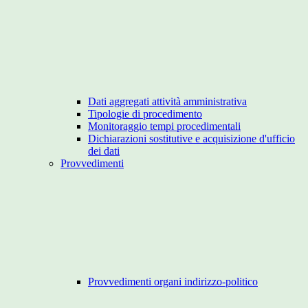
Dati aggregati attività amministrativa
Tipologie di procedimento
Monitoraggio tempi procedimentali
Dichiarazioni sostitutive e acquisizione d'ufficio
dei dati
Provvedimenti
Provvedimenti organi indirizzo-politico