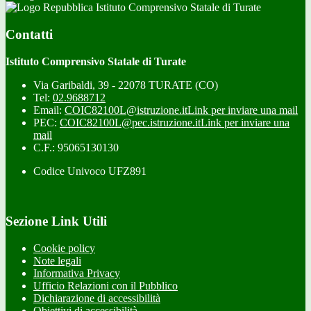
Istituto Comprensivo Statale di Turate
Contatti
Istituto Comprensivo Statale di Turate
Via Garibaldi, 39 - 22078 TURATE (CO)
Tel:
02.9688712
Email:
COIC82100L@istruzione.it
Link per inviare una mail
PEC:
COIC82100L@pec.istruzione.it
Link per inviare una
mail
C.F.: 95065130130
Codice Univoco UFZ891
Sezione Link Utili
Cookie policy
Note legali
Informativa Privacy
Ufficio Relazioni con il Pubblico
Dichiarazione di accessibilità
Obiettivi di accessibilità