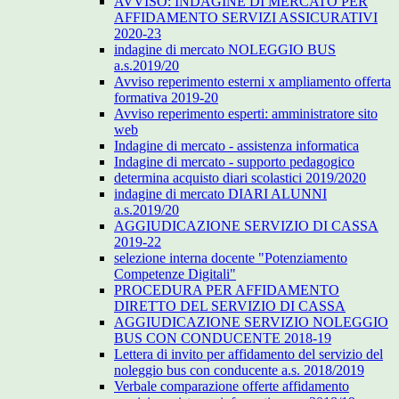
AVVISO: INDAGINE DI MERCATO PER
AFFIDAMENTO SERVIZI ASSICURATIVI
2020-23
indagine di mercato NOLEGGIO BUS
a.s.2019/20
Avviso reperimento esterni x ampliamento offerta
formativa 2019-20
Avviso reperimento esperti: amministratore sito
web
Indagine di mercato - assistenza informatica
Indagine di mercato - supporto pedagogico
determina acquisto diari scolastici 2019/2020
indagine di mercato DIARI ALUNNI
a.s.2019/20
AGGIUDICAZIONE SERVIZIO DI CASSA
2019-22
selezione interna docente "Potenziamento
Competenze Digitali"
PROCEDURA PER AFFIDAMENTO
DIRETTO DEL SERVIZIO DI CASSA
AGGIUDICAZIONE SERVIZIO NOLEGGIO
BUS CON CONDUCENTE 2018-19
Lettera di invito per affidamento del servizio del
noleggio bus con conducente a.s. 2018/2019
Verbale comparazione offerte affidamento