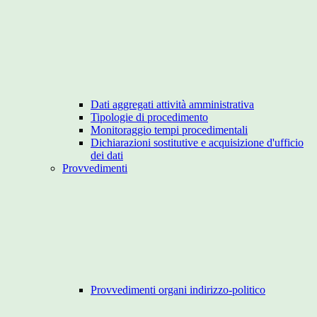
Dati aggregati attività amministrativa
Tipologie di procedimento
Monitoraggio tempi procedimentali
Dichiarazioni sostitutive e acquisizione d'ufficio
dei dati
Provvedimenti
Provvedimenti organi indirizzo-politico