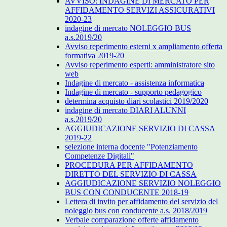
AVVISO: INDAGINE DI MERCATO PER
AFFIDAMENTO SERVIZI ASSICURATIVI
2020-23
indagine di mercato NOLEGGIO BUS
a.s.2019/20
Avviso reperimento esterni x ampliamento offerta
formativa 2019-20
Avviso reperimento esperti: amministratore sito
web
Indagine di mercato - assistenza informatica
Indagine di mercato - supporto pedagogico
determina acquisto diari scolastici 2019/2020
indagine di mercato DIARI ALUNNI
a.s.2019/20
AGGIUDICAZIONE SERVIZIO DI CASSA
2019-22
selezione interna docente "Potenziamento
Competenze Digitali"
PROCEDURA PER AFFIDAMENTO
DIRETTO DEL SERVIZIO DI CASSA
AGGIUDICAZIONE SERVIZIO NOLEGGIO
BUS CON CONDUCENTE 2018-19
Lettera di invito per affidamento del servizio del
noleggio bus con conducente a.s. 2018/2019
Verbale comparazione offerte affidamento