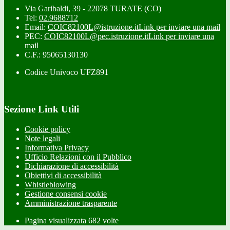
Via Garibaldi, 39 - 22078 TURATE (CO)
Tel:
02.9688712
Email:
COIC82100L@istruzione.it
Link per inviare una mail
PEC:
COIC82100L@pec.istruzione.it
Link per inviare una
mail
C.F.: 95065130130
Codice Univoco UFZ891
Sezione Link Utili
Cookie policy
Note legali
Informativa Privacy
Ufficio Relazioni con il Pubblico
Dichiarazione di accessibilità
Obiettivi di accessibilità
Whistleblowing
Gestione consensi cookie
Amministrazione trasparente
Pagina visualizzata
682
volte