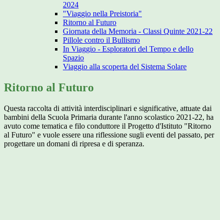
2024
"Viaggio nella Preistoria"
Ritorno al Futuro
Giornata della Memoria - Classi Quinte 2021-22
Pillole contro il Bullismo
In Viaggio - Esploratori del Tempo e dello
Spazio
Viaggio alla scoperta del Sistema Solare
Ritorno al Futuro
Questa raccolta di attività interdisciplinari e significative, attuate dai
bambini della Scuola Primaria durante l'anno scolastico 2021-22, ha
avuto come tematica e filo conduttore il Progetto d'Istituto "Ritorno
al Futuro" e vuole essere una riflessione sugli eventi del passato, per
progettare un domani di ripresa e di speranza.