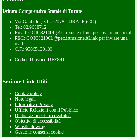
Istituto Comprensivo Statale di Turate
Via Garibaldi, 39 - 22078 TURATE (CO)
Tel:
02.9688712
Email:
COIC82100L@istruzione.it
Link per inviare una mail
PEC:
COIC82100L@pec.istruzione.it
Link per inviare una
mail
C.F.: 95065130130
Codice Univoco UFZ891
Sezione Link Utili
Cookie policy
Note legali
Informativa Privacy
Ufficio Relazioni con il Pubblico
Dichiarazione di accessibilità
Obiettivi di accessibilità
Whistleblowing
Gestione consensi cookie