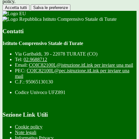
policy.
Accetta tutti
Salva le preferenze
Istituto Comprensivo Statale di Turate
Contatti
Istituto Comprensivo Statale di Turate
Via Garibaldi, 39 - 22078 TURATE (CO)
Tel:
02.9688712
Email:
COIC82100L@istruzione.it
Link per inviare una mail
PEC:
COIC82100L@pec.istruzione.it
Link per inviare una
mail
C.F.: 95065130130
Codice Univoco UFZ891
Sezione Link Utili
Cookie policy
Note legali
Informativa Privacy