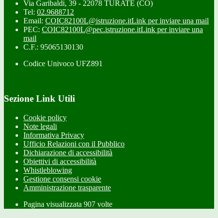
Via Garibaldi, 39 - 22078 TURATE (CO)
Tel:
02.9688712
Email:
COIC82100L@istruzione.it
Link per inviare una mail
PEC:
COIC82100L@pec.istruzione.it
Link per inviare una
mail
C.F.: 95065130130
Codice Univoco UFZ891
Sezione Link Utili
Cookie policy
Note legali
Informativa Privacy
Ufficio Relazioni con il Pubblico
Dichiarazione di accessibilità
Obiettivi di accessibilità
Whistleblowing
Gestione consensi cookie
Amministrazione trasparente
Pagina visualizzata
907
volte