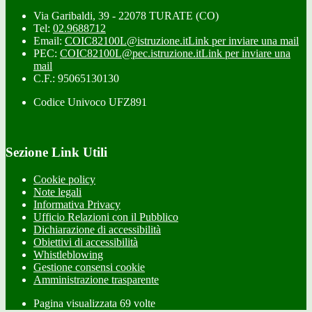
Via Garibaldi, 39 - 22078 TURATE (CO)
Tel:
02.9688712
Email:
COIC82100L@istruzione.it
Link per inviare una mail
PEC:
COIC82100L@pec.istruzione.it
Link per inviare una
mail
C.F.: 95065130130
Codice Univoco UFZ891
Sezione Link Utili
Cookie policy
Note legali
Informativa Privacy
Ufficio Relazioni con il Pubblico
Dichiarazione di accessibilità
Obiettivi di accessibilità
Whistleblowing
Gestione consensi cookie
Amministrazione trasparente
Pagina visualizzata
69
volte