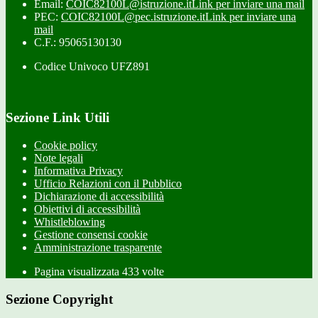
Email:
COIC82100L@istruzione.it
Link per inviare una mail
PEC:
COIC82100L@pec.istruzione.it
Link per inviare una
mail
C.F.: 95065130130
Codice Univoco UFZ891
Sezione Link Utili
Cookie policy
Note legali
Informativa Privacy
Ufficio Relazioni con il Pubblico
Dichiarazione di accessibilità
Obiettivi di accessibilità
Whistleblowing
Gestione consensi cookie
Amministrazione trasparente
Pagina visualizzata
433
volte
Sezione Copyright