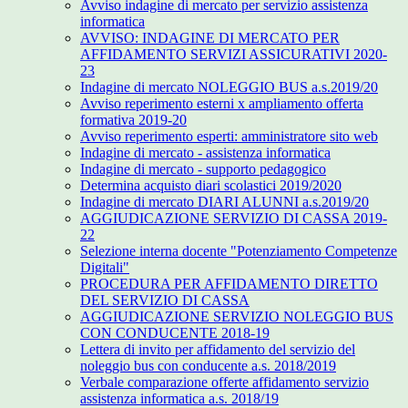
Avviso indagine di mercato per servizio assistenza
informatica
AVVISO: INDAGINE DI MERCATO PER
AFFIDAMENTO SERVIZI ASSICURATIVI 2020-
23
Indagine di mercato NOLEGGIO BUS a.s.2019/20
Avviso reperimento esterni x ampliamento offerta
formativa 2019-20
Avviso reperimento esperti: amministratore sito web
Indagine di mercato - assistenza informatica
Indagine di mercato - supporto pedagogico
Determina acquisto diari scolastici 2019/2020
Indagine di mercato DIARI ALUNNI a.s.2019/20
AGGIUDICAZIONE SERVIZIO DI CASSA 2019-
22
Selezione interna docente "Potenziamento Competenze
Digitali"
PROCEDURA PER AFFIDAMENTO DIRETTO
DEL SERVIZIO DI CASSA
AGGIUDICAZIONE SERVIZIO NOLEGGIO BUS
CON CONDUCENTE 2018-19
Lettera di invito per affidamento del servizio del
noleggio bus con conducente a.s. 2018/2019
Verbale comparazione offerte affidamento servizio
assistenza informatica a.s. 2018/19