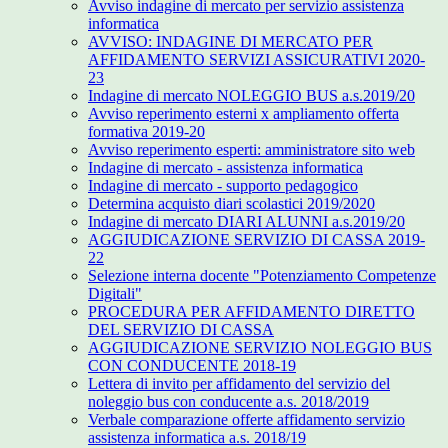
Avviso indagine di mercato per servizio assistenza
informatica
AVVISO: INDAGINE DI MERCATO PER
AFFIDAMENTO SERVIZI ASSICURATIVI 2020-
23
Indagine di mercato NOLEGGIO BUS a.s.2019/20
Avviso reperimento esterni x ampliamento offerta
formativa 2019-20
Avviso reperimento esperti: amministratore sito web
Indagine di mercato - assistenza informatica
Indagine di mercato - supporto pedagogico
Determina acquisto diari scolastici 2019/2020
Indagine di mercato DIARI ALUNNI a.s.2019/20
AGGIUDICAZIONE SERVIZIO DI CASSA 2019-
22
Selezione interna docente "Potenziamento Competenze
Digitali"
PROCEDURA PER AFFIDAMENTO DIRETTO
DEL SERVIZIO DI CASSA
AGGIUDICAZIONE SERVIZIO NOLEGGIO BUS
CON CONDUCENTE 2018-19
Lettera di invito per affidamento del servizio del
noleggio bus con conducente a.s. 2018/2019
Verbale comparazione offerte affidamento servizio
assistenza informatica a.s. 2018/19