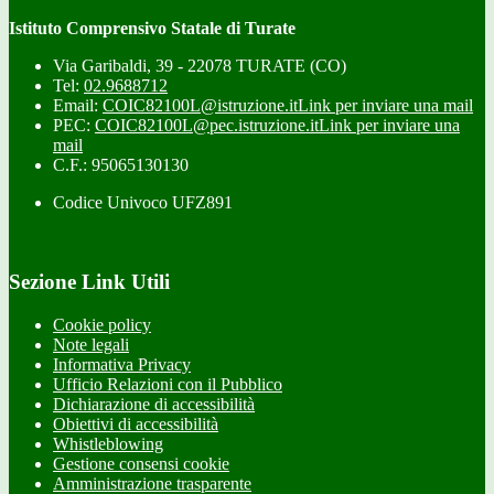
Istituto Comprensivo Statale di Turate
Via Garibaldi, 39 - 22078 TURATE (CO)
Tel:
02.9688712
Email:
COIC82100L@istruzione.it
Link per inviare una mail
PEC:
COIC82100L@pec.istruzione.it
Link per inviare una
mail
C.F.: 95065130130
Codice Univoco UFZ891
Sezione Link Utili
Cookie policy
Note legali
Informativa Privacy
Ufficio Relazioni con il Pubblico
Dichiarazione di accessibilità
Obiettivi di accessibilità
Whistleblowing
Gestione consensi cookie
Amministrazione trasparente