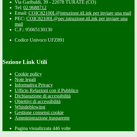
Via Garibaldi, 39 - 22078 TURATE (CO)
Tel:
02.9688712
Email:
COIC82100L@istruzione.it
Link per inviare una mail
PEC:
COIC82100L@pec.istruzione.it
Link per inviare una
mail
C.F.: 95065130130
Codice Univoco UFZ891
Sezione Link Utili
Cookie policy
Note legali
Informativa Privacy
Ufficio Relazioni con il Pubblico
Dichiarazione di accessibilità
Obiettivi di accessibilità
Whistleblowing
Gestione consensi cookie
Amministrazione trasparente
Pagina visualizzata
446
volte