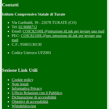
Contatti
Istituto Comprensivo Statale di Turate
Via Garibaldi, 39 - 22078 TURATE (CO)
Tel:
02.9688712
Email:
COIC82100L@istruzione.it
Link per inviare una mail
PEC:
COIC82100L@pec.istruzione.it
Link per inviare una
mail
C.F.: 95065130130
Codice Univoco UFZ891
Sezione Link Utili
Cookie policy
Note legali
Informativa Privacy
Ufficio Relazioni con il Pubblico
Dichiarazione di accessibilità
Obiettivi di accessibilità
Whistleblowing