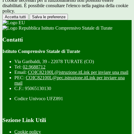
I cookie necessari per il funzionamento non possono essere
disabilitati. È possibile consultare l'elenco nella pagina della cookie
policy.
Accetta tutti
Salva le preferenze
Istituto Comprensivo Statale di Turate
Contatti
Istituto Comprensivo Statale di Turate
Via Garibaldi, 39 - 22078 TURATE (CO)
Tel:
02.9688712
Email:
COIC82100L@istruzione.it
Link per inviare una mail
PEC:
COIC82100L@pec.istruzione.it
Link per inviare una
mail
C.F.: 95065130130
Codice Univoco UFZ891
Sezione Link Utili
Cookie policy