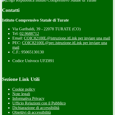
Istituto Comprensivo Statale di Turate
Contatti
Istituto Comprensivo Statale di Turate
Via Garibaldi, 39 - 22078 TURATE (CO)
Tel:
02.9688712
Email:
COIC82100L@istruzione.it
Link per inviare una mail
PEC:
COIC82100L@pec.istruzione.it
Link per inviare una
mail
C.F.: 95065130130
Codice Univoco UFZ891
Sezione Link Utili
Cookie policy
Note legali
Informativa Privacy
Ufficio Relazioni con il Pubblico
Dichiarazione di accessibilità
Obiettivi di accessibilità