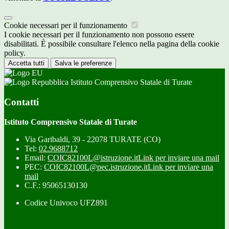
Cookie necessari per il funzionamento
I cookie necessari per il funzionamento non possono essere
disabilitati. È possibile consultare l'elenco nella pagina della cookie
policy.
Accetta tutti
Salva le preferenze
Istituto Comprensivo Statale di Turate
Contatti
Istituto Comprensivo Statale di Turate
Via Garibaldi, 39 - 22078 TURATE (CO)
Tel:
02.9688712
Email:
COIC82100L@istruzione.it
Link per inviare una mail
PEC:
COIC82100L@pec.istruzione.it
Link per inviare una
mail
C.F.: 95065130130
Codice Univoco UFZ891