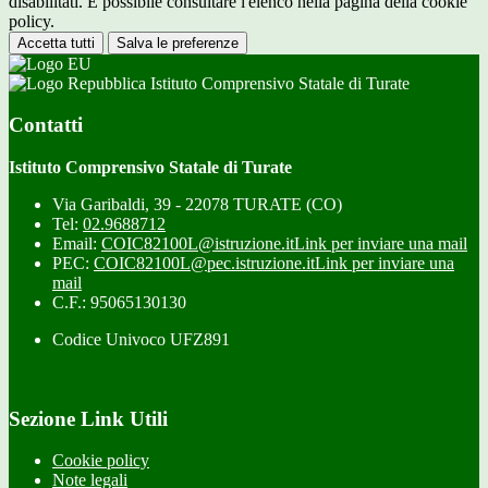
disabilitati. È possibile consultare l'elenco nella pagina della cookie
policy.
Accetta tutti
Salva le preferenze
Istituto Comprensivo Statale di Turate
Contatti
Istituto Comprensivo Statale di Turate
Via Garibaldi, 39 - 22078 TURATE (CO)
Tel:
02.9688712
Email:
COIC82100L@istruzione.it
Link per inviare una mail
PEC:
COIC82100L@pec.istruzione.it
Link per inviare una
mail
C.F.: 95065130130
Codice Univoco UFZ891
Sezione Link Utili
Cookie policy
Note legali