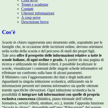
Cosa serve
Tempi e scadenze
Contatti
Ulteriori informazioni
A cosa serve
Descrizione breve
Cos'è
Scuola in chiaro
rappresenta uno strumento utile, soprattutto per le
famiglie che, in occasione delle iscrizioni online, devono orientarsi
nella scelta della scuola e del percorso di studi dei propri figli.
Tale area
offre il prospetto delle informazioni relative a tutte le
scuole italiane, di ogni ordine e grado.
A partire da una pagina di
ricerca e utilizzando tre distinti criteri, è possibile localizzare le
scuole, visualizzare i contenuti delle singole schede informative ed
effettuare un confronto sulla base di alcuni parametri.
Il Ministero cura l’aggiornamento dei dati e degli indicatori
riguardanti la singola istituzione scolastica, utilizzando sia le
informazioni presenti nel sistema informativo sia quelle ottenute
tramite specifiche rilevazioni.
Ogni istituzione scolastica ha la
possibilità di
integrare tali informazioni con quelle di propria
esclusiva conoscenza
(didattica, piano triennale dell’offerta
formativa, servizi offerti, strutture, ecc.), tramite l’apposita funzione
“Scuola in chiaro”, disponibile nell’area “Rilevazioni” del portale