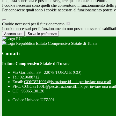
In questa schermata è possibile scegliere quali cookie consentire.
I cookie necessari sono quelli che consentono il funzionamento della pi
Per conoscere quali sono i cookie necessari al funzionamento potete v
Cookie necessari per il funzionamento
I cookie necessari per il funzionamento non possono essere disabilitati.
Accetta tutti
Salva le preferenze
Istituto Comprensivo Statale di Turate
Contatti
Istituto Comprensivo Statale di Turate
Via Garibaldi, 39 - 22078 TURATE (CO)
Tel:
02.9688712
Email:
COIC82100L@istruzione.it
Link per inviare una mail
PEC:
COIC82100L@pec.istruzione.it
Link per inviare una mail
C.F.: 95065130130
Codice Univoco UFZ891