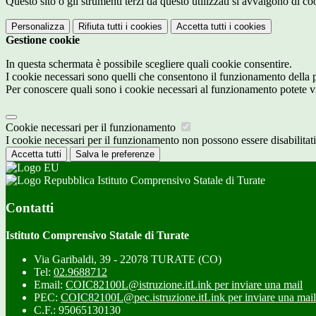
Questo sito o gli strumenti terzi da questo utilizzati si avvalgono di coo
Personalizza
Rifiuta tutti
i cookies
Accetta tutti
i cookies
Gestione cookie
In questa schermata è possibile scegliere quali cookie consentire.
I cookie necessari sono quelli che consentono il funzionamento della pi
Per conoscere quali sono i cookie necessari al funzionamento potete v
Cookie necessari per il funzionamento
I cookie necessari per il funzionamento non possono essere disabilitati.
Accetta tutti
Salva le preferenze
Istituto Comprensivo Statale di Turate
Contatti
Istituto Comprensivo Statale di Turate
Via Garibaldi, 39 - 22078 TURATE (CO)
Tel:
02.9688712
Email:
COIC82100L@istruzione.it
Link per inviare una mail
PEC:
COIC82100L@pec.istruzione.it
Link per inviare una mail
C.F.: 95065130130