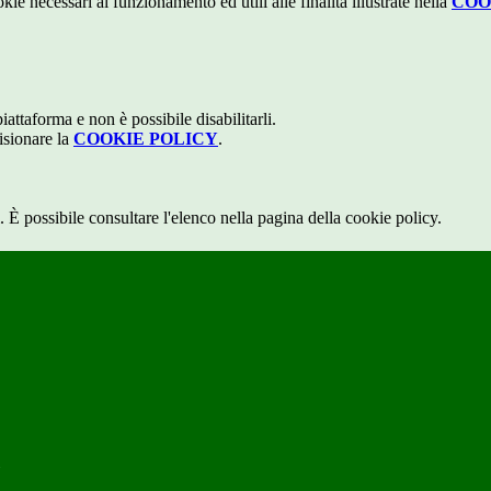
kie necessari al funzionamento ed utili alle finalità illustrate nella
COO
attaforma e non è possibile disabilitarli.
isionare la
COOKIE POLICY
.
 È possibile consultare l'elenco nella pagina della cookie policy.