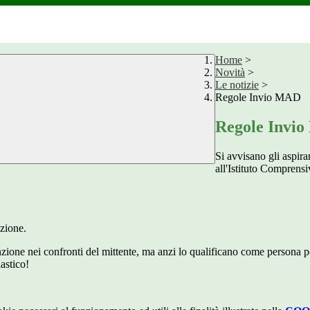
Home
>
Novità
>
Le notizie
>
Regole Invio MAD
Regole Invi
Si avvisano gli aspir
all'Istituto Comprens
zione.
zione nei confronti del mittente, ma anzi lo qualificano come persona po
astico!