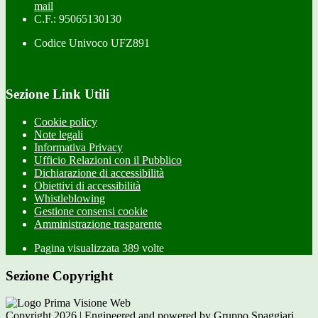
mail
C.F.: 95065130130
Codice Univoco UFZ891
Sezione Link Utili
Cookie policy
Note legali
Informativa Privacy
Ufficio Relazioni con il Pubblico
Dichiarazione di accessibilità
Obiettivi di accessibilità
Whistleblowing
Gestione consensi cookie
Amministrazione trasparente
Pagina visualizzata
389
volte
Sezione Copyright
Copyright 2026 | Engineered and powered by Gruppo Spaggiari