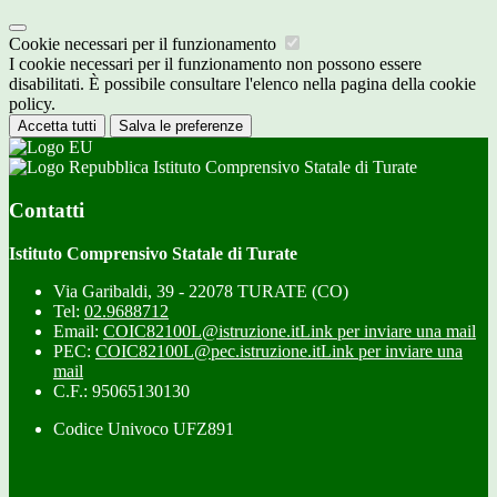
Cookie necessari per il funzionamento
I cookie necessari per il funzionamento non possono essere
disabilitati. È possibile consultare l'elenco nella pagina della cookie
policy.
Accetta tutti
Salva le preferenze
Istituto Comprensivo Statale di Turate
Contatti
Istituto Comprensivo Statale di Turate
Via Garibaldi, 39 - 22078 TURATE (CO)
Tel:
02.9688712
Email:
COIC82100L@istruzione.it
Link per inviare una mail
PEC:
COIC82100L@pec.istruzione.it
Link per inviare una
mail
C.F.: 95065130130
Codice Univoco UFZ891