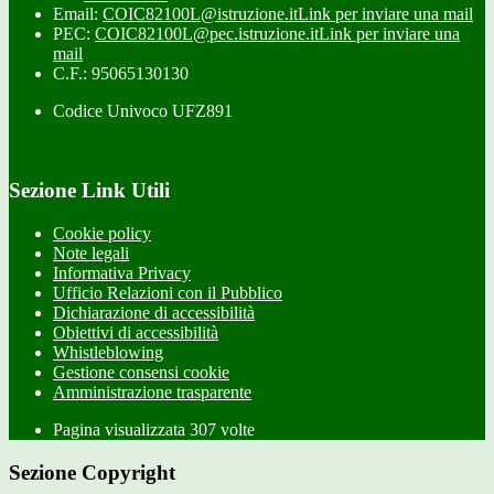
Email:
COIC82100L@istruzione.it
Link per inviare una mail
PEC:
COIC82100L@pec.istruzione.it
Link per inviare una
mail
C.F.: 95065130130
Codice Univoco UFZ891
Sezione Link Utili
Cookie policy
Note legali
Informativa Privacy
Ufficio Relazioni con il Pubblico
Dichiarazione di accessibilità
Obiettivi di accessibilità
Whistleblowing
Gestione consensi cookie
Amministrazione trasparente
Pagina visualizzata
307
volte
Sezione Copyright